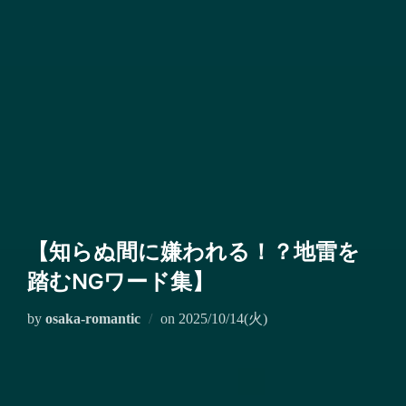
【知らぬ間に嫌われる！？地雷を
踏むNGワード集】
by
osaka-romantic
on
2025/10/14(火)