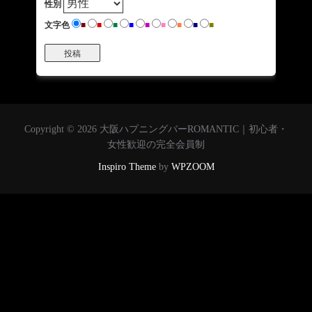
性別
文字色
■
■
■
■
■
■
■
■
■
投稿
Copyright © 2026 大阪ハプニングバーROMANTIC｜初心者・
女性歓迎の完全会員制
Inspiro Theme
by
WPZOOM