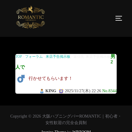
返信先: 来店予告掲示板
男
TOP
›
フォーラム
›
来店予告掲示板
›
返信先: 来店予告掲示板
2
人で
行かせてもらいます！
KING
2025/11/27(木) 22:26
No.8344
Copyright © 2026 大阪ハプニングバーROMANTIC｜初心者・
女性歓迎の完全会員制