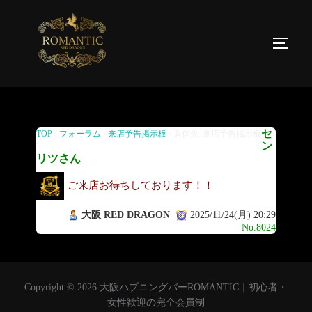
返信先: 来店予告掲示板
セ
TOP
›
フォーラム
›
来店予告掲示板
›
返信先: 来店予告掲示板
ン
リツさん
ご来店お待ちしております！！
大阪 RED DRAGON
2025/11/24(月) 20:29
No.8024
Copyright © 2026 大阪ハプニングバーROMANTIC｜初心者・
女性歓迎の完全会員制