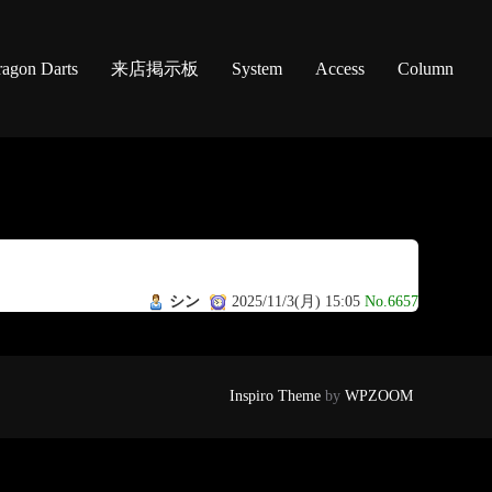
agon Darts
来店掲示板
System
Access
Column
シン
2025/11/3(月) 15:05
No.6657
Inspiro Theme
by
WPZOOM