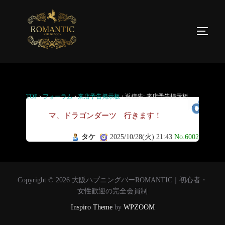
返信先: 来店予告掲示板
TOP
›
フォーラム
›
来店予告掲示板
›
返信先: 来店予告掲示板
ロ
マ、ドラゴンダーツ 行きます！
タケ
2025/10/28(火) 21:43
No.6002
Copyright © 2026 大阪ハプニングバーROMANTIC｜初心者・
女性歓迎の完全会員制
Inspiro Theme
by
WPZOOM