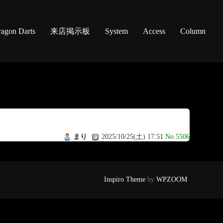
agon Darts
来店掲示板
System
Access
Column
まり
2025/10/25(土) 17:51
No.5506
Inspiro Theme
by
WPZOOM