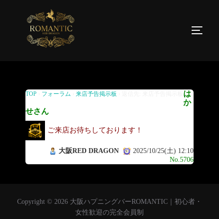
返信先: 来店予告掲示板
は
TOP
›
フォーラム
›
来店予告掲示板
›
返信先: 来店予告掲示板
か
せさん
ご来店お待ちしております！
大阪RED DRAGON
2025/10/25(土) 12:10
No.5706
Copyright © 2026 大阪ハプニングバーROMANTIC｜初心者・
女性歓迎の完全会員制