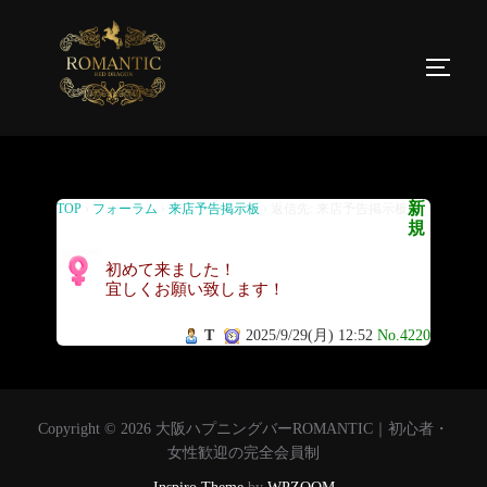
返信先: 来店予告掲示板
新
TOP
›
フォーラム
›
来店予告掲示板
›
返信先: 来店予告掲示板
規
初めて来ました！
宜しくお願い致します！
T
2025/9/29(月) 12:52
No.4220
Copyright © 2026 大阪ハプニングバーROMANTIC｜初心者・
女性歓迎の完全会員制