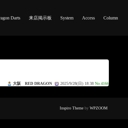
agon Darts
来店掲示板
System
Access
Column
大阪 RED DRAGON
2025/9/28(日) 18:38
No.4166
Inspiro Theme
by
WPZOOM