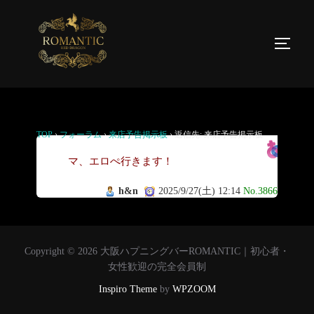
返信先: 来店予告掲示板
TOP
›
フォーラム
›
来店予告掲示板
›
返信先: 来店予告掲示板
ロ
マ、エロぺ行きます！
h&n
2025/9/27(土) 12:14
No.3866
Copyright © 2026 大阪ハプニングバーROMANTIC｜初心者・
女性歓迎の完全会員制
Inspiro Theme
by
WPZOOM