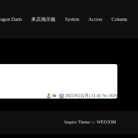
agon Darts
来店掲示板
System
Access
Column
tb
2025/9/22(月) 11:45
No.3630
Inspiro Theme
by
WPZOOM