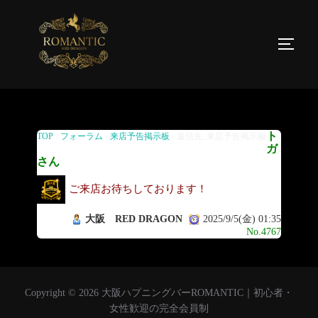
返信先: 来店予告掲示板
ト
TOP
›
フォーラム
›
来店予告掲示板
›
返信先: 来店予告掲示板
ガ
さん
ご来店お待ちしております！
大阪 RED DRAGON
2025/9/5(金) 01:35
No.4767
Copyright © 2026 大阪ハプニングバーROMANTIC｜初心者・
女性歓迎の完全会員制