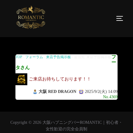
返信先: 来店予告掲示板
フ
TOP
›
フォーラム
›
来店予告掲示板
›
返信先: 来店予告掲示板
ー
タさん
ご来店お待ちしております！！
大阪 RED DRAGON
2025/9/2(火) 14:09
No.4369
Copyright © 2026 大阪ハプニングバーROMANTIC｜初心者・
女性歓迎の完全会員制