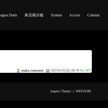
agon Darts
来店掲示板
System
Access
Column
osaka-romantic
2025/8/31(日) 00:39
No.3977
Inspiro Theme
by
WPZOOM