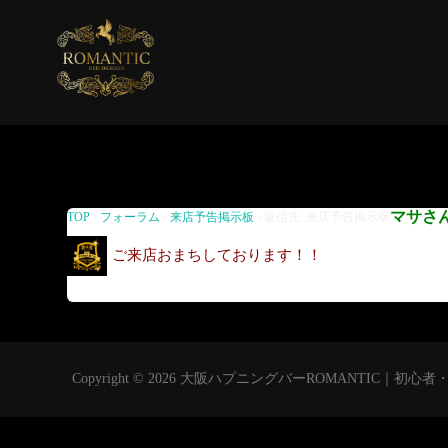
返信先: 来店予告掲示板
マサさ
TOP
›
フォーラム
›
来店予告掲示板
›
返信先: 来店予告掲示板
ご来店おまちしております！！
Copyright © 2026 大阪ハプニングバーROMANTIC｜