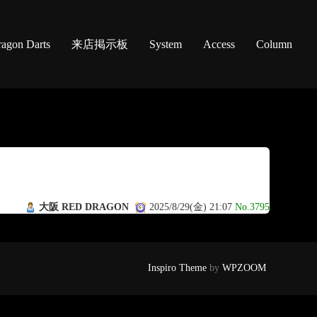
agon Darts
来店掲示板
System
Access
Column
大阪 RED DRAGON
2025/8/29(金) 21:07
No.3795
Inspiro Theme
by
WPZOOM