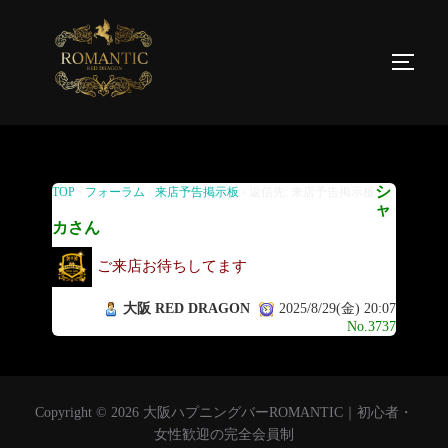
返信先: 来店予告掲示板
シ
TOP
›
フォーラム
›
来店予告掲示板
›
返信先: 来店予告掲示板
ャ
カさん
ご来店お待ちしてます
大阪 RED DRAGON
2025/8/29(金) 20:07
No.3737
Copyright © 2026 大阪ハプニングバーROMANTIC｜初心者・
女性歓迎の完全会員制