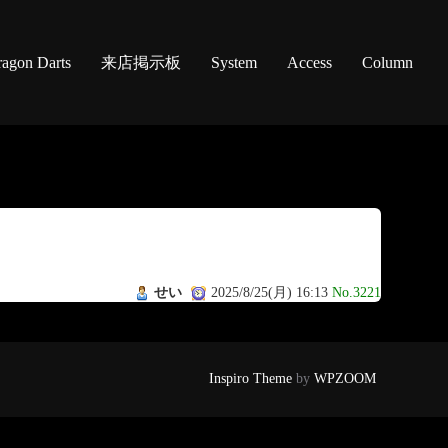
agon Darts
来店掲示板
System
Access
Column
せい
2025/8/25(月) 16:13
No.3221
Inspiro Theme
by
WPZOOM