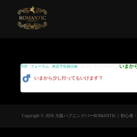
返信先: 来店予告掲示板
いまか
TOP
›
フォーラム
›
来店予告掲示板
›
返信先: 来店予告掲示板
いまから少し行ってもいけます？
Copyright © 2026 大阪ハプニングバーROMANTIC｜