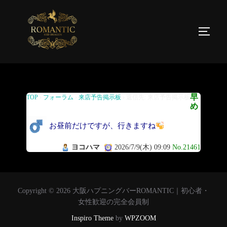
返信先: 来店予告掲示板
早
TOP
›
フォーラム
›
来店予告掲示板
›
返信先: 来店予告掲示板
め
お昼前だけですが、行きますね
ヨコハマ
2026/7/9(木) 09:09
No.21461
Copyright © 2026 大阪ハプニングバーROMANTIC｜初心者・
女性歓迎の完全会員制
Inspiro Theme
by
WPZOOM