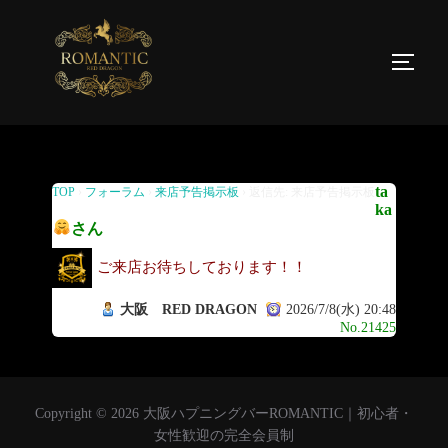
返信先: 来店予告掲示板
ta
TOP
›
フォーラム
›
来店予告掲示板
›
返信先: 来店予告掲示板
ka
さん
ご来店お待ちしております！！
大阪 RED DRAGON
2026/7/8(水) 20:48
No.21425
Copyright © 2026 大阪ハプニングバーROMANTIC｜初心者・
女性歓迎の完全会員制