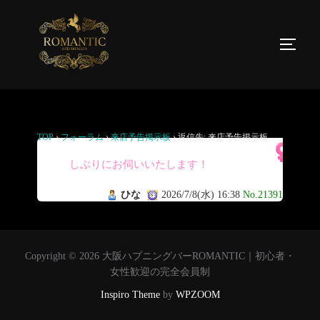
返信先: 来店予告掲示板
TOP
›
フォーラム
›
来店予告掲示板
›
返信先: 来店予告掲示板
久
しぶりにお伺いいたします！
ひな
2026/7/8(水) 16:38
No.21391
Copyright © 2026 大阪ハプニングバーROMANTIC｜初心者・
女性歓迎の完全会員制
Inspiro Theme
by
WPZOOM