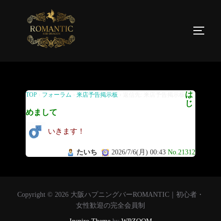
返信先: 来店予告掲示板
は
TOP
›
フォーラム
›
来店予告掲示板
›
返信先: 来店予告掲示板
じ
めまして
いきます！
たいち
2026/7/6(月) 00:43
No.21312
Copyright © 2026 大阪ハプニングバーROMANTIC｜初心者・
女性歓迎の完全会員制