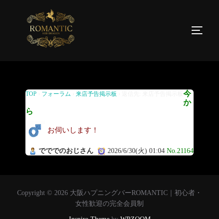
返信先: 来店予告掲示板
今
TOP
›
フォーラム
›
来店予告掲示板
›
返信先: 来店予告掲示板
か
ら
お伺いします！
でででのおじさん
2026/6/30(火) 01:04
No.21164
Copyright © 2026 大阪ハプニングバーROMANTIC｜初心者・
女性歓迎の完全会員制