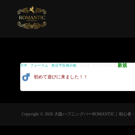
返信先: 来店予告掲示板
新規
TOP
›
フォーラム
›
来店予告掲示板
›
返信先: 来店予告掲示板
初めて遊びに来ました！！
Copyright © 2026 大阪ハプニングバーROMANTIC｜