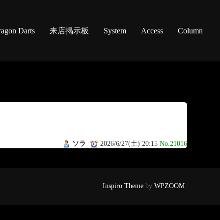
agon Darts
来店掲示板
System
Access
Column
ソラ
2026/6/27(土) 20:15
No.21016
Inspiro Theme
by
WPZOOM