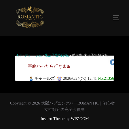
返信先: 来店予告掲示板
TOP
›
フォーラム
›
来店予告掲示板
›
返信先: 来店予告掲示板
用
事終わったら行きまth
チャールズ
2026/6/24(水) 12:41
No.21356
Copyright © 2026 大阪ハプニングバーROMANTIC｜初心者・
女性歓迎の完全会員制
Inspiro Theme
by
WPZOOM