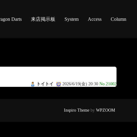
agon Darts
来店掲示板
System
Access
Column
トイトイ
2026/6/19(金) 20:30
No.21002
Inspiro Theme
by
WPZOOM