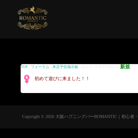
返信先: 来店予告掲示板
新規
TOP
›
フォーラム
›
来店予告掲示板
›
返信先: 来店予告掲示板
初めて遊びに来ました！！
Copyright © 2026 大阪ハプニングバーROMANTIC｜