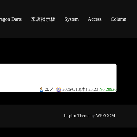
agon Darts
来店掲示板
System
Access
Column
ユノ
2026/6/18(木) 23:23
No.20926
Inspiro Theme
by
WPZOOM