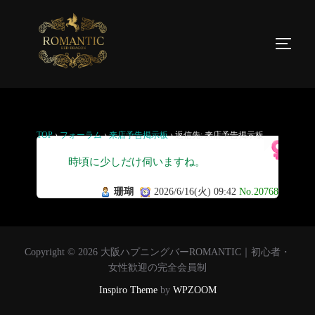
返信先: 来店予告掲示板
TOP
›
フォーラム
›
来店予告掲示板
›
返信先: 来店予告掲示板
11
時頃に少しだけ伺いますね。
珊瑚
2026/6/16(火) 09:42
No.20768
Copyright © 2026 大阪ハプニングバーROMANTIC｜初心者・
女性歓迎の完全会員制
Inspiro Theme
by
WPZOOM