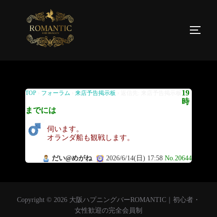
返信先: 来店予告掲示板
19
TOP
›
フォーラム
›
来店予告掲示板
›
返信先: 来店予告掲示板
時
までには
伺います。
オランダ船も観戦します。
だい@めがね
2026/6/14(日) 17:58
No.20644
Copyright © 2026 大阪ハプニングバーROMANTIC｜初心者・
女性歓迎の完全会員制