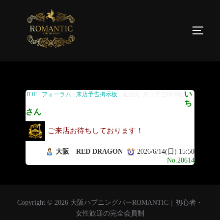
返信先: 来店予告掲示板
い
TOP
›
フォーラム
›
来店予告掲示板
›
返信先: 来店予告掲示板
ち
さん
ご来店お待ちしております！
大阪 RED DRAGON
2026/6/14(日) 15:50
No.20614
Copyright © 2026 大阪ハプニングバーROMANTIC｜初心者・
女性歓迎の完全会員制