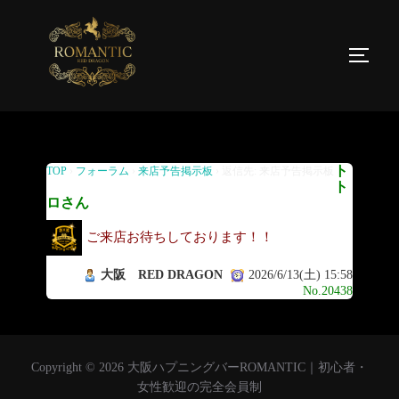
返信先: 来店予告掲示板
ト
TOP
›
フォーラム
›
来店予告掲示板
›
返信先: 来店予告掲示板
ト
ロさん
ご来店お待ちしております！！
大阪 RED DRAGON
2026/6/13(土) 15:58
No.20438
Copyright © 2026 大阪ハプニングバーROMANTIC｜初心者・
女性歓迎の完全会員制