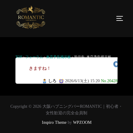
返信先: 来店予告掲示板
TOP
›
フォーラム
›
来店予告掲示板
›
返信先: 来店予告掲示板
行
きますね！
しろ
2026/6/13(土) 15:20
No.20428
Copyright © 2026 大阪ハプニングバーROMANTIC｜初心者・
女性歓迎の完全会員制
Inspiro Theme
by
WPZOOM