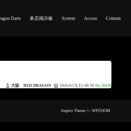
agon Darts
来店掲示板
System
Access
Column
大阪 RED DRAGON
2026/6/13(土) 00:50
No.20438
Inspiro Theme
by
WPZOOM