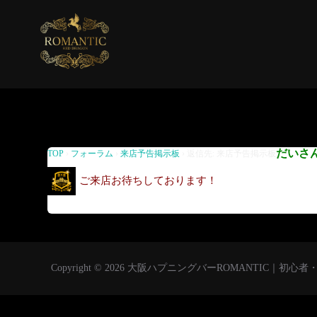
返信先: 来店予告掲示板
だいさ
TOP
›
フォーラム
›
来店予告掲示板
›
返信先: 来店予告掲示板
ご来店お待ちしております！
Copyright © 2026 大阪ハプニングバーROMANTIC｜