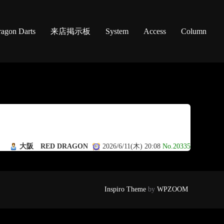
agon Darts
来店掲示板
System
Access
Column
大阪 RED DRAGON
2026/6/11(木) 20:08
No.20335
Inspiro Theme
by
WPZOOM