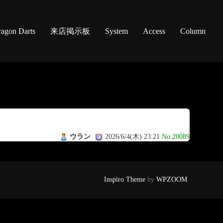
agon Darts
来店掲示板
System
Access
Column
ウラン
2026/6/4(木) 23:21
No.20089
Inspiro Theme
by
WPZOOM