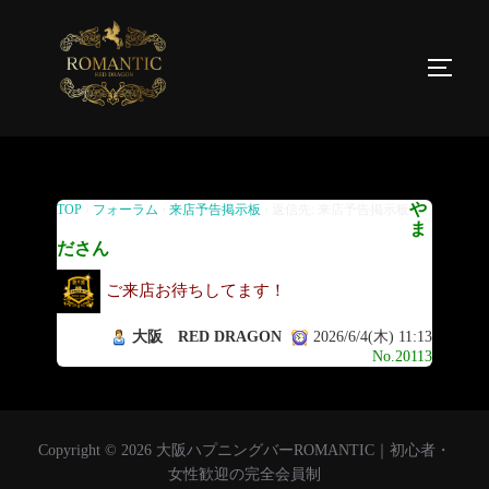
返信先: 来店予告掲示板
や
TOP
›
フォーラム
›
来店予告掲示板
›
返信先: 来店予告掲示板
ま
ださん
ご来店お待ちしてます！
大阪 RED DRAGON
2026/6/4(木) 11:13
No.20113
Copyright © 2026 大阪ハプニングバーROMANTIC｜初心者・
女性歓迎の完全会員制