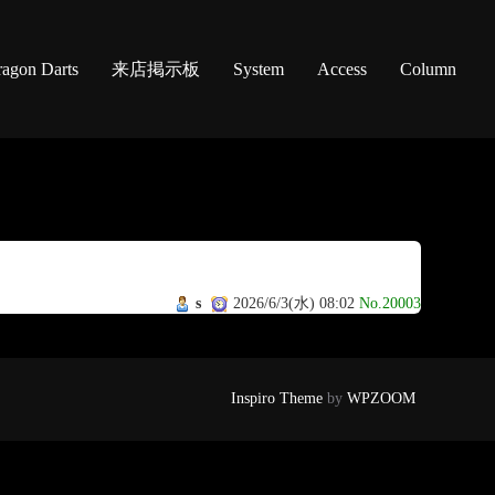
agon Darts
来店掲示板
System
Access
Column
s
2026/6/3(水) 08:02
No.20003
Inspiro Theme
by
WPZOOM