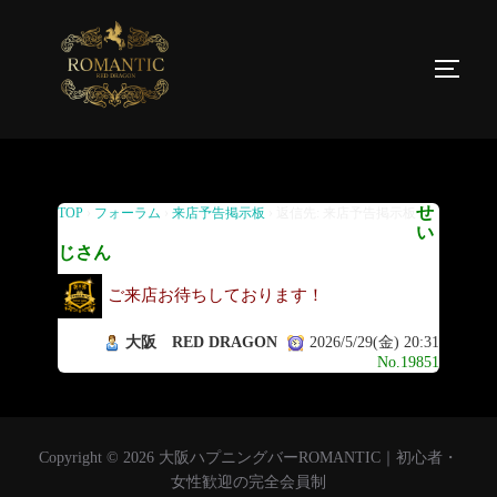
返信先: 来店予告掲示板
せ
TOP
›
フォーラム
›
来店予告掲示板
›
返信先: 来店予告掲示板
い
じさん
ご来店お待ちしております！
大阪 RED DRAGON
2026/5/29(金) 20:31
No.19851
Copyright © 2026 大阪ハプニングバーROMANTIC｜初心者・
女性歓迎の完全会員制