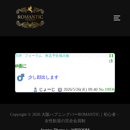
返信先: 来店予告掲示板
11
TOP
›
フォーラム
›
来店予告掲示板
›
返信先: 来店予告掲示板
:3
0頃に
少し顔出します
じょーじ
2026/5/26(火) 09:40
No.19936
Copyright © 2026 大阪ハプニングバーROMANTIC｜初心者・
女性歓迎の完全会員制