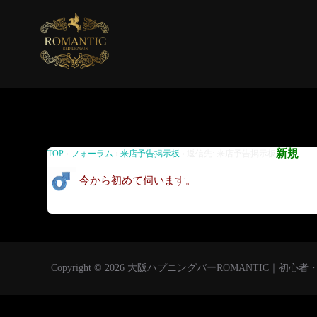
返信先: 来店予告掲示板
新規
TOP
›
フォーラム
›
来店予告掲示板
›
返信先: 来店予告掲示板
今から初めて伺います。
Copyright © 2026 大阪ハプニングバーROMANTIC｜