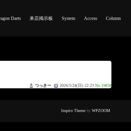
agon Darts
来店掲示板
System
Access
Column
つっきー
2026/5/24(日) 22:23
No.19858
Inspiro Theme
by
WPZOOM