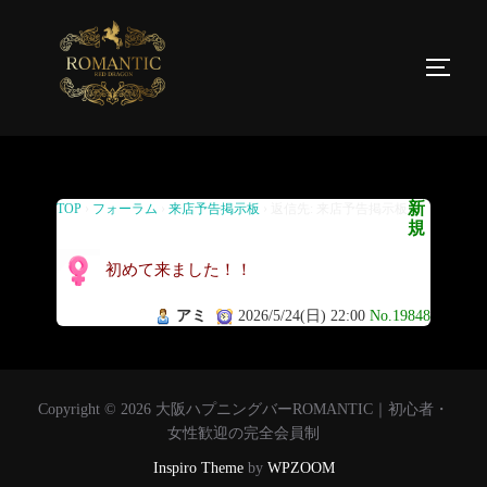
返信先: 来店予告掲示板
新
TOP
›
フォーラム
›
来店予告掲示板
›
返信先: 来店予告掲示板
規
初めて来ました！！
アミ
2026/5/24(日) 22:00
No.19848
Copyright © 2026 大阪ハプニングバーROMANTIC｜初心者・
女性歓迎の完全会員制
Inspiro Theme
by
WPZOOM