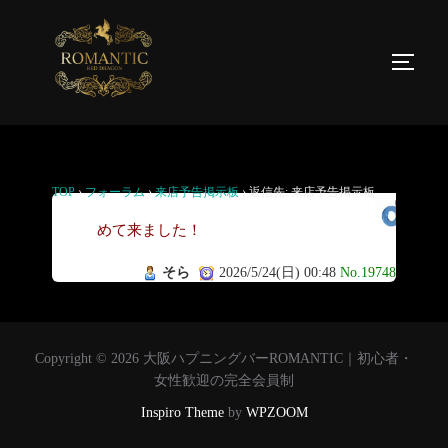
返信先: 来店予告掲示板
TOP
›
フォーラム
›
来店予告掲示板
›
返信先: 来店予告掲示板
初
めて来ました！
そら
2026/5/24(日) 00:48
No.19748
Copyright © 2026 大阪ハプニングバーROMANTIC｜初心者・
女性歓迎の完全会員制
Inspiro Theme
by
WPZOOM