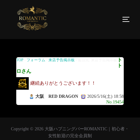
返信先: 来店予告掲示板
ト
TOP
›
フォーラム
›
来店予告掲示板
›
返信先: 来店予告掲示板
ト
ロさん
継続ありがとうございます！！
大阪 RED DRAGON
2026/5/16(土) 18:58
No.19454
Copyright © 2026 大阪ハプニングバーROMANTIC｜初心者・
女性歓迎の完全会員制