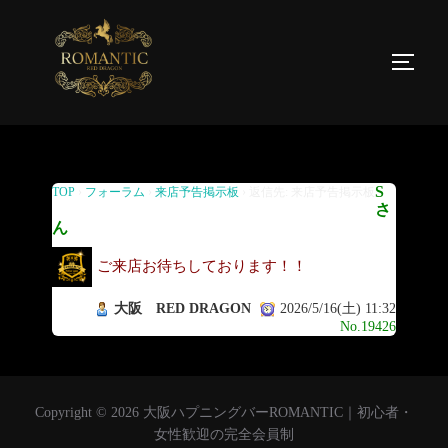
返信先: 来店予告掲示板
S
TOP
›
フォーラム
›
来店予告掲示板
›
返信先: 来店予告掲示板
さ
ん
ご来店お待ちしております！！
大阪 RED DRAGON
2026/5/16(土) 11:32
No.19426
Copyright © 2026 大阪ハプニングバーROMANTIC｜初心者・
女性歓迎の完全会員制