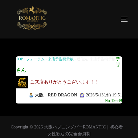
返信先: 来店予告掲示板
チ
TOP
›
フォーラム
›
来店予告掲示板
›
返信先: 来店予告掲示板
リ
さん
ご来店ありがとうございます！！
大阪 RED DRAGON
2026/5/13(水) 19:51
No.19539
Copyright © 2026 大阪ハプニングバーROMANTIC｜初心者・
女性歓迎の完全会員制