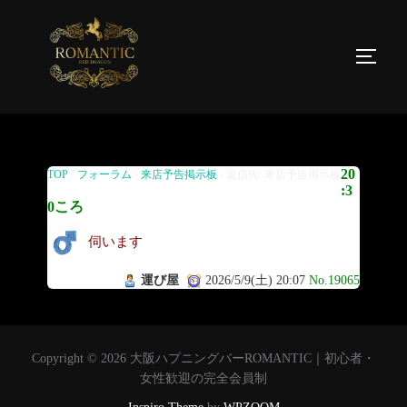
返信先: 来店予告掲示板
20
TOP
›
フォーラム
›
来店予告掲示板
›
返信先: 来店予告掲示板
:3
0ころ
伺います
運び屋
2026/5/9(土) 20:07
No.19065
Copyright © 2026 大阪ハプニングバーROMANTIC｜初心者・
女性歓迎の完全会員制