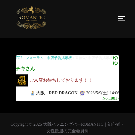
返信先: 来店予告掲示板
ゆ
TOP
›
フォーラム
›
来店予告掲示板
›
返信先: 来店予告掲示板
ゆ
チキさん
ご来店お待ちしております！！
大阪 RED DRAGON
2026/5/9(土) 14:06
No.19017
Copyright © 2026 大阪ハプニングバーROMANTIC｜初心者・
女性歓迎の完全会員制