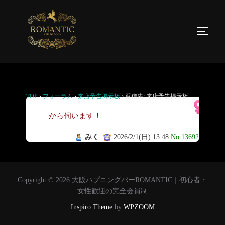
返信先: 来店予告掲示板
TOP
›
フォーラム
›
来店予告掲示板
›
返信先: 来店予告掲示板
今
から伺います！
みく
2026/2/1(日) 13:48
No.13692
Copyright © 2026 大阪ハプニングバーROMANTIC｜初心者・
女性歓迎の完全会員制
Inspiro Theme
by
WPZOOM