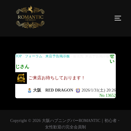
返信先: 来店予告掲示板
せ
TOP
›
フォーラム
›
来店予告掲示板
›
返信先: 来店予告掲示板
い
じさん
ご来店お待ちしております！
大阪 RED DRAGON
2026/1/31(土) 20:26
No.13652
Copyright © 2026 大阪ハプニングバーROMANTIC｜初心者・
女性歓迎の完全会員制