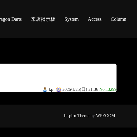
agon Darts
来店掲示板
System
Access
Column
kp
2026/1/25(日) 21:36
No.13299
Inspiro Theme
by
WPZOOM